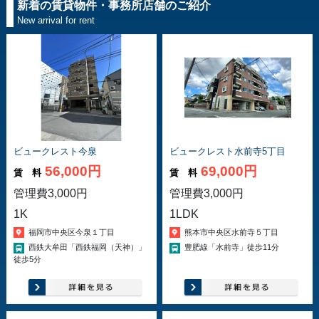
新着の賃貸物件・事務所店舗のご紹介
New arrival for rent
ビュークレスト今泉
ビュークレスト水前寺5丁目
56,000円
69,000円
賃 料
賃 料
管理費3,000円
管理費3,000円
1K
1LDK
福岡市中央区今泉１丁目
熊本市中央区水前寺５丁目
西鉄大牟田「西鉄福岡（天神）」
豊肥線「水前寺」徒歩11分
徒歩5分