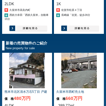
2LDK
1K
久留米市高良内町
佐賀市松原４丁目
西鉄大牟田「西鉄久留米」自動車
長崎線「佐賀」徒歩26分
15分
新着の売買物件のご紹介
New property for sale
熊本市北区清水万石5丁目 戸建
久留米市西町売土地
480万円
660万円
価 格
価 格
4LDK
389.77m²