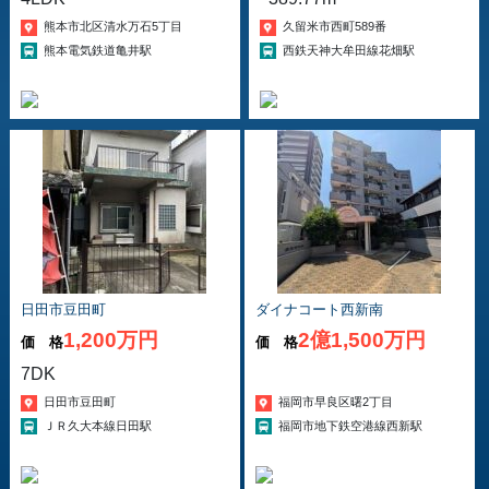
熊本市北区清水万石5丁目
久留米市西町589番
熊本電気鉄道亀井駅
西鉄天神大牟田線花畑駅
日田市豆田町
ダイナコート西新南
1,200万円
2億1,500万円
価 格
価 格
7DK
日田市豆田町
福岡市早良区曙2丁目
ＪＲ久大本線日田駅
福岡市地下鉄空港線西新駅