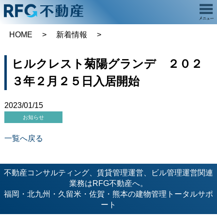
HOME
新着情報
ヒルクレスト菊陽グランデ ２０２
３年２月２５日入居開始
2023/01/15
お知らせ
一覧へ戻る
不動産コンサルティング、賃貸管理運営、ビル管理運営関連
業務はRFG不動産へ。
福岡・北九州・久留米・佐賀・熊本の建物管理トータルサポ
ート