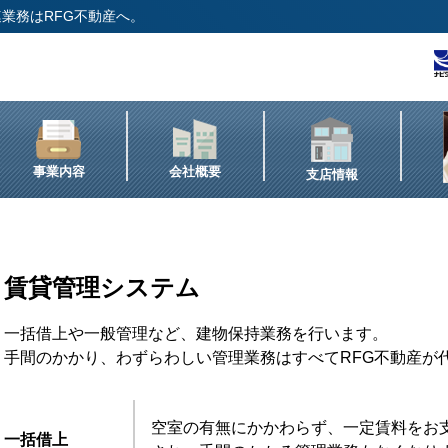
業務はRFG不動産へ。
事業内容
会社概要
支店情報
賃貸管理システム
一括借上や一般管理など、建物保持業務を行います。
手間のかかり、わずらわしい管理業務はすべてRFG不動産が
空室の有無にかかわらず、一定賃料をお
一括借上