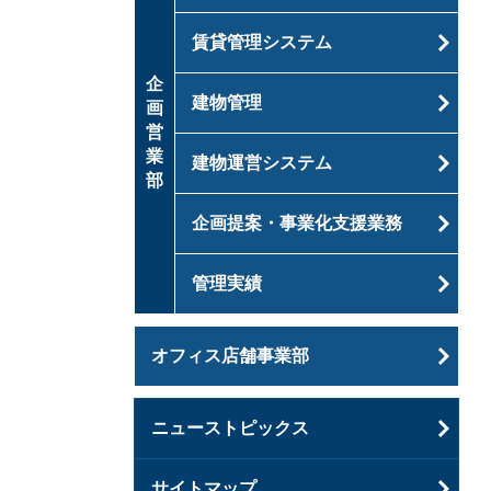
賃貸管理システム
企
建物管理
画
営
業
建物運営システム
部
企画提案・事業化支援業務
管理実績
オフィス店舗事業部
ニューストピックス
サイトマップ